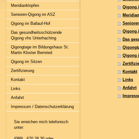
Meridianklopfen
Qigong 
Senioren-Qigong im ASZ
Meridia
Seniore
Qigong im Ballauf-Hof
Qigong i
Das gesundheitsschützende
Qigong vhs Unterhaching
Das ges
Qigongtage im Bildungshaus St.
Qigongta
Martin Kloster Bernried
Qigong 
Qigong im Sitzen
Zertifiz
Zertifizierung
Kontakt
Kontakt
Links
Anfahrt
Links
Impress
Anfahrt
Impressum / Datenschutzerklärung
Sie erreichen mich telefonisch
unter:
(089) 670 28 30 oder