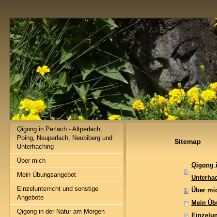
Qigong in Perlach - Altperlach,
Poing, Neuperlach, Neubiberg und
Sitemap
Unterhaching
Über mich
Qigong i
Mein Übungsangebot
Unterha
Einzelunterricht und sonstige
Über mi
Angebote
Mein Üb
Qigong in der Natur am Morgen
Einzelun